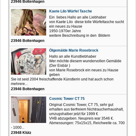
23946 Boltenhagen
Kaete Lilo Würfel Tasche
Ein liebes Hallo an alle Liebhaber
von Kaete Lilo diese tolle Würfeltasche sucht
ein neues zu Hause
1950-1970er Jahre
weitere Beschreibung in den Bildern
23946 Boltenhagen
Ölgemälde Marie Rosebrock
Hallo an alle Kunstliebhaber
Wer möchte diesem wundervollen Gemälde
(Der Eisbär )
von Marie Rosebrock ein neues zu Hause
geben
Sie ist seid 2004 freischaffende Künstlerin und hat auch schon
mehrere...
23946 Boltenhagen
Cosmic Tower CT 75
Original Cosmic Tower, CT 75, sehr gut
erhalten aus tierfreiem Nichtraucherhaushalt,
umzugshalber jetzt für 1999 €
VHB abzugeben. Neupreis war 3546 €.
Abmessungen: 75x15x15, Reichweite ca. 700
- 1000...
23948 Klütz