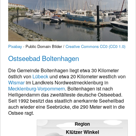
Pixabay
- Public Domain Bilder /
Creative Commons CC0 (CC0 1.0)
Ostseebad Boltenhagen
Die Gemeinde Boltenhagen liegt etwa 30 Kilometer
östlich von
Lübeck
und etwa 20 Kilometer westlich von
Wismar
im Landkreis Nordwestmecklenburg in
Mecklenburg-Vorpommern
. Boltenhagen ist nach
Heiligendamm das zweitälteste deutsche Ostseebad.
Seit 1992 besitzt das staatlich anerkannte Seeheilbad
auch wieder eine Seebrücke, die 290 Meter weit in die
Ostsee ragt.
Region
Klützer Winkel