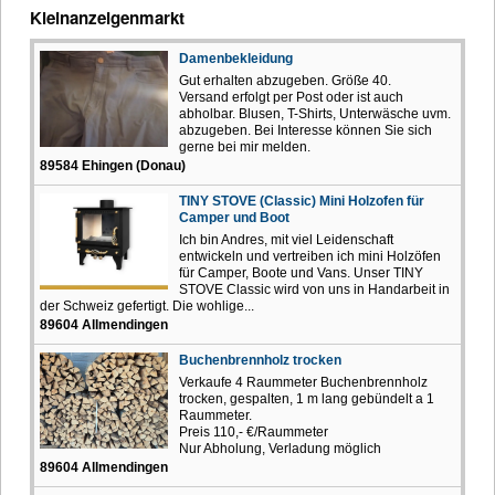
Kleinanzeigenmarkt
Damenbekleidung
Gut erhalten abzugeben. Größe 40.
Versand erfolgt per Post oder ist auch
abholbar. Blusen, T-Shirts, Unterwäsche uvm.
abzugeben. Bei Interesse können Sie sich
gerne bei mir melden.
89584 Ehingen (Donau)
TINY STOVE (Classic) Mini Holzofen für
Camper und Boot
Ich bin Andres, mit viel Leidenschaft
entwickeln und vertreiben ich mini Holzöfen
für Camper, Boote und Vans. Unser TINY
STOVE Classic wird von uns in Handarbeit in
der Schweiz gefertigt. Die wohlige...
89604 Allmendingen
Buchenbrennholz trocken
Verkaufe 4 Raummeter Buchenbrennholz
trocken, gespalten, 1 m lang gebündelt a 1
Raummeter.
Preis 110,- €/Raummeter
Nur Abholung, Verladung möglich
89604 Allmendingen