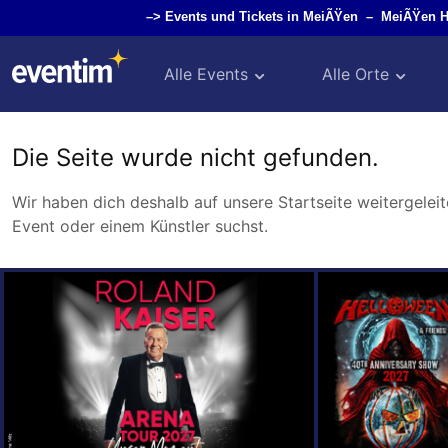
–>
Events und Tickets in MeiÃŸen
–
MeiÃŸen 