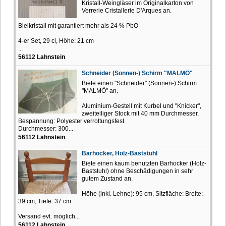
Kristall-Weingläser im Originalkarton von
Verrerie Cristallerie D'Arques an.
Bleikristall mit garantiert mehr als 24 % PbO
4-er Set, 29 cl, Höhe: 21 cm
...
56112 Lahnstein
Schneider (Sonnen-) Schirm "MALMÖ"
Biete einen "Schneider" (Sonnen-) Schirm
"MALMÖ" an.
Aluminium-Gestell mit Kurbel und "Knicker",
zweiteiliger Stock mit 40 mm Durchmesser,
Bespannung: Polyester verrottungsfest
Durchmesser: 300...
56112 Lahnstein
Barhocker, Holz-Baststuhl
Biete einen kaum benutzten Barhocker (Holz-
Baststuhl) ohne Beschädigungen in sehr
gutem Zustand an.
Höhe (inkl. Lehne): 95 cm, Sitzfläche: Breite:
39 cm, Tiefe: 37 cm
Versand evt. möglich...
56112 Lahnstein