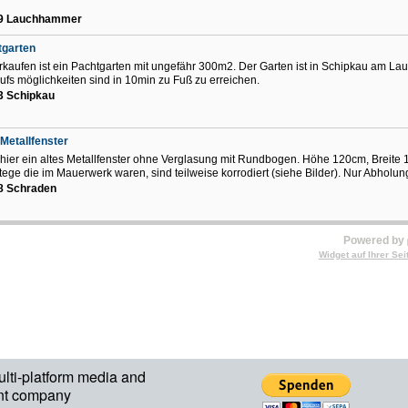
9 Lauchhammer
tgarten
rkaufen ist ein Pachtgarten mit ungefähr 300m2. Der Garten ist in Schipkau am Lau
ufs möglichkeiten sind in 10min zu Fuß zu erreichen.
3 Schipkau
 Metallfenster
 hier ein altes Metallfenster ohne Verglasung mit Rundbogen. Höhe 120cm, Breite
tege die im Mauerwerk waren, sind teilweise korrodiert (siehe Bilder). Nur Abholun
8 Schraden
Powered by
Widget auf Ihrer Sei
ulti-platform media and
nt company