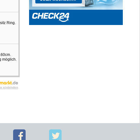
sitz Ring.
 160cm.
g möglich.
te einbinden