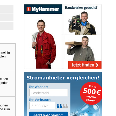
nell in
dlen
weißen
 jeden
chönen
und zum