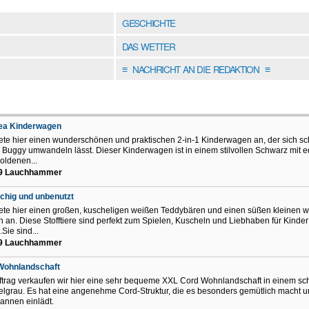
GESCHICHTE
DAS WETTER
NACHRICHT AN DIE REDAKTION
≡
≡
ea Kinderwagen
iete hier einen wunderschönen und praktischen 2-in-1 Kinderwagen an, der sich sch
 Buggy umwandeln lässt. Dieser Kinderwagen ist in einem stilvollen Schwarz mit e
oldenen...
9 Lauchhammer
chig und unbenutzt
iete hier einen großen, kuscheligen weißen Teddybären und einen süßen kleinen 
 an. Diese Stofftiere sind perfekt zum Spielen, Kuscheln und Liebhaben für Kinder
.Sie sind...
9 Lauchhammer
Wohnlandschaft
ftrag verkaufen wir hier eine sehr bequeme XXL Cord Wohnlandschaft in einem s
lgrau. Es hat eine angenehme Cord-Struktur, die es besonders gemütlich macht 
annen einlädt.