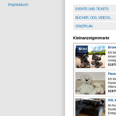
Impressum
EVENTS UND TICKETS
BÜCHER, CDS, VIDEOS...
STADTPLAN
Kleinanzeigenmarkt
Bron
Ich b
einen
roség
0197
Flaus
Ich b
Hasen
Alters
0197
XXL 
Im Au
Dunke
Entsp