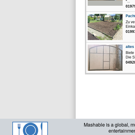
*...
0197
Pach
Zu ve
Einka
0199
altes
Biete
Die S
0492
Mashable is a global, m
entertainme