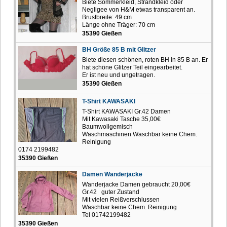
Biete Sommerkleid, Strandkleid oder
Negligee von H&M etwas transparent an.
Brustbreite: 49 cm
Länge ohne Träger: 70 cm
35390 Gießen
BH Größe 85 B mit Glitzer
Biete diesen schönen, roten BH in 85 B an. Er
hat schöne Glitzer Teil eingearbeitet.
Er ist neu und ungetragen.
35390 Gießen
T-Shirt KAWASAKI
T-Shirt KAWASAKI Gr.42 Damen
Mit Kawasaki Tasche 35,00€
Baumwollgemisch
Waschmaschinen Waschbar keine Chem.
Reinigung
0174 2199482
35390 Gießen
Damen Wanderjacke
Wanderjacke Damen gebraucht 20,00€
Gr.42 guter Zustand
Mit vielen Reißverschlussen
Waschbar keine Chem. Reinigung
Tel 01742199482
35390 Gießen