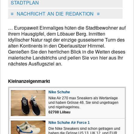
STADTPLAN
≡
NACHRICHT AN DIE REDAKTION
≡
… Europaweit Einmaliges hüten die Stadtbewohner auf
ihrem Hausgipfel, dem Löbauer Berg. Inmitten
idyllischer Natur ragt der einzige gusseiserne Turm des
alten Kontinents in den Oberlausitzer Himmel.
Genießen Sie den herrlichen Blick in die Weiten dieses
malerische Landstrichs und peilen Sie von hier aus Ihr
nächstes Ausflugsziel an.
Kleinanzeigenmarkt
Nike Schuhe
Nike Air 270 max Sneakers als Wertanlage
und haben Grösse 46. Sie sind ungetragen
und nigelnagelneu.
02708 Löbau
Nike Schuhe Air Force 1
Die Nike Sneakers sind schon getragen und
haben die Grösse US 13, UK 12, und EUR