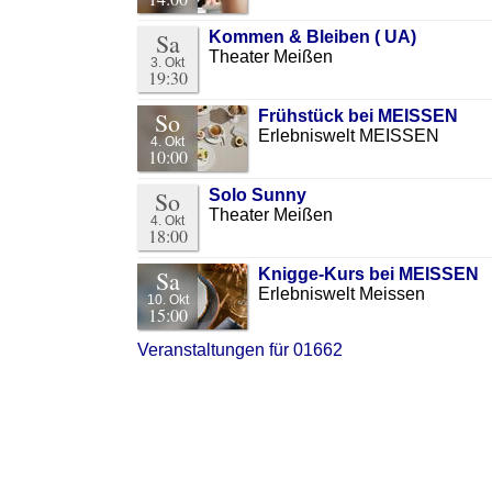
Sa
Kommen & Bleiben ( UA)
Theater Meißen
3. Okt
19:30
So
Frühstück bei MEISSEN
Erlebniswelt MEISSEN
4. Okt
10:00
So
Solo Sunny
Theater Meißen
4. Okt
18:00
Sa
Knigge-Kurs bei MEISSEN
Erlebniswelt Meissen
10. Okt
15:00
Veranstaltungen für 01662