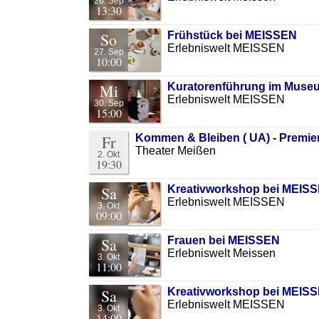
26. Sep
13:30
So
Frühstück bei MEISSEN
Erlebniswelt MEISSEN
27. Sep
10:00
Mi
Kuratorenführung im Muse
Erlebniswelt MEISSEN
30. Sep
15:00
Fr
Kommen & Bleiben ( UA) - Premie
Theater Meißen
2. Okt
19:30
Sa
Kreativworkshop bei MEIS
Erlebniswelt MEISSEN
3. Okt
09:00
Sa
Frauen bei MEISSEN
Erlebniswelt Meissen
3. Okt
11:00
Sa
Kreativworkshop bei MEISS
Erlebniswelt MEISSEN
3. Okt
14:00