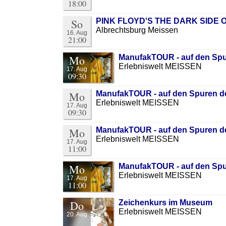
18:00
So
PINK FLOYD'S THE DARK SIDE O
Albrechtsburg Meissen
16. Aug
21:00
Mo
ManufakTOUR - auf den Spu
Erlebniswelt MEISSEN
17. Aug
09:30
Mo
ManufakTOUR - auf den Spuren de
Erlebniswelt MEISSEN
17. Aug
09:30
Mo
ManufakTOUR - auf den Spuren de
Erlebniswelt MEISSEN
17. Aug
11:00
Mo
ManufakTOUR - auf den Spu
Erlebniswelt MEISSEN
17. Aug
11:00
Do
Zeichenkurs im Museum
Erlebniswelt MEISSEN
20. Aug