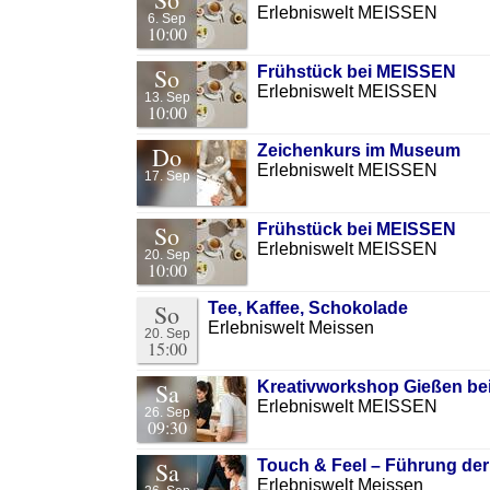
Erlebniswelt MEISSEN
6. Sep
10:00
So
Frühstück bei MEISSEN
Erlebniswelt MEISSEN
13. Sep
10:00
Do
Zeichenkurs im Museum
Erlebniswelt MEISSEN
17. Sep
So
Frühstück bei MEISSEN
Erlebniswelt MEISSEN
20. Sep
10:00
So
Tee, Kaffee, Schokolade
Erlebniswelt Meissen
20. Sep
15:00
Sa
Kreativworkshop Gießen b
Erlebniswelt MEISSEN
26. Sep
09:30
Sa
Touch & Feel – Führung der
Erlebniswelt Meissen