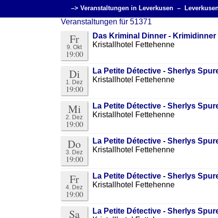
–> Veranstaltungen in Leverkusen –
Leverkuse
Veranstaltungen für 51371
Fr
Das Kriminal Dinner - Krimidinner 
Kristallhotel Fettehenne
9. Okt
19:00
Di
La Petite Détective - Sherlys Sp
Kristallhotel Fettehenne
1. Dez
19:00
Mi
La Petite Détective - Sherlys Sp
Kristallhotel Fettehenne
2. Dez
19:00
Do
La Petite Détective - Sherlys Sp
Kristallhotel Fettehenne
3. Dez
19:00
Fr
La Petite Détective - Sherlys Sp
Kristallhotel Fettehenne
4. Dez
19:00
Sa
La Petite Détective - Sherlys Sp