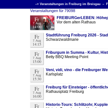
–> Veranstaltungen in Freiburg im Breisgau –
F
Veranstaltungen für 79098
Fr
FREIBURGerLEBEN: Höhepu
Vor dem alten Rathaus
7. Aug
14:00
Fr
Stadtführung Freiburg 2026 - St
Schwarzwaldmarie
7. Aug
14:15
Fr
Friburgum in Summa - Kultur, Hi
Betty BBQ Meeting Point
7. Aug
15:00
Fr
Veni, vidi, vino - die Freiburger
Karlsplatz
7. Aug
15:30
Fr
Freiburg für Einsteiger - öffentlic
Rathausplatz Freiburg
7. Aug
16:00
Fr
Historix-Tours: Schlitzohr, Kuppl