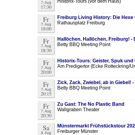
Historix-Tours (vor dem Haus)
7. Aug
17:30
Fr
Freiburg Living History: Die Hexe
Rathausplatz Freiburg
7. Aug
18:00
Fr
Hallöchen, Hallöchen, Freiburg! -
Betty BBQ Meeting Point
7. Aug
18:30
Fr
Historix-Tours: Geister, Spuk un
Am Predigertor (Ecke Rotteckring/Un
7. Aug
20:00
Fr
Zick, Zack, Zwiebel, ab in Giebel!
Betty BBQ Meeting Point
7. Aug
20:15
Fr
Zu Gast: The No Plastic Band
Wallgraben Theater
7. Aug
20:30
Sa
Münstermarkt Frühstückstour 20
Freiburger Münster
8. Aug