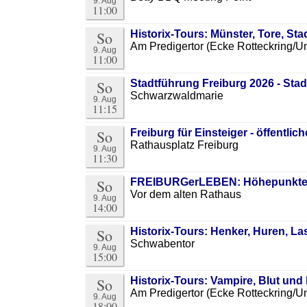
9. Aug
11:00
So
Historix-Tours: Münster, Tore, St
Am Predigertor (Ecke Rotteckring/Un
9. Aug
11:00
So
Stadtführung Freiburg 2026 - St
Schwarzwaldmarie
9. Aug
11:15
So
Freiburg für Einsteiger - öffentlic
Rathausplatz Freiburg
9. Aug
11:30
So
FREIBURGerLEBEN: Höhepunkte d
Vor dem alten Rathaus
9. Aug
14:00
So
Historix-Tours: Henker, Huren, La
Schwabentor
9. Aug
15:00
So
Historix-Tours: Vampire, Blut un
Am Predigertor (Ecke Rotteckring/Un
9. Aug
18:00