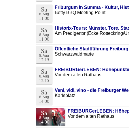
Sa
Friburgum in Summa - Kultur, Hi
Betty BBQ Meeting Point
8. Aug
11:00
Sa
Historix-Tours: Münster, Tore, St
Am Predigertor (Ecke Rotteckring/Un
8. Aug
11:00
Sa
Öffentliche Stadtführung Freibur
Schwarzwaldmarie
8. Aug
12:15
Sa
FREIBURGerLEBEN: Höhepunkte d
Vor dem alten Rathaus
8. Aug
12:15
Sa
Veni, vidi, vino - die Freiburger
Karlsplatz
8. Aug
14:00
Sa
FREIBURGerLEBEN: Höhepu
Vor dem alten Rathaus
8. Aug
14:00