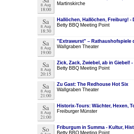
Martinskirche
8. Aug
18:00
Sa
Hallöchen, Hallöchen, Freiburg! -
Betty BBQ Meeting Point
8. Aug
18:30
Sa
"Extrawurst" – Rathaushofspiele
Wallgraben Theater
8. Aug
19:00
Sa
Zick, Zack, Zwiebel, ab in Giebel!
Betty BBQ Meeting Point
8. Aug
20:15
Sa
Zu Gast: The Redhouse Hot Six
Wallgraben Theater
8. Aug
21:00
Sa
Historix-Tours: Wächter, Hexen, T
Freiburger Münster
8. Aug
21:00
So
Friburgum in Summa - Kultur, Hi
Betty BBQ Meeting Point