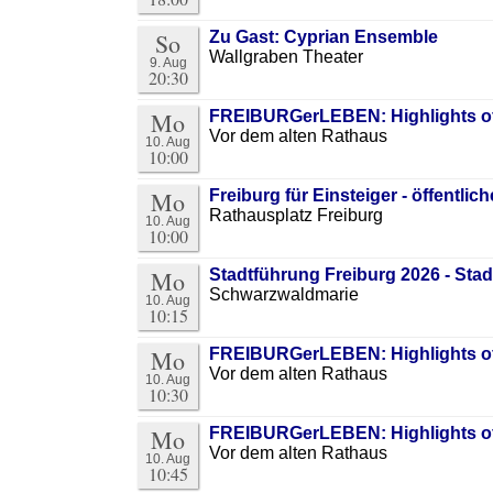
So
Zu Gast: Cyprian Ensemble
Wallgraben Theater
9. Aug
20:30
Mo
FREIBURGerLEBEN: Highlights of
Vor dem alten Rathaus
10. Aug
10:00
Mo
Freiburg für Einsteiger - öffentlic
Rathausplatz Freiburg
10. Aug
10:00
Mo
Stadtführung Freiburg 2026 - St
Schwarzwaldmarie
10. Aug
10:15
Mo
FREIBURGerLEBEN: Highlights of
Vor dem alten Rathaus
10. Aug
10:30
Mo
FREIBURGerLEBEN: Highlights of
Vor dem alten Rathaus
10. Aug
10:45