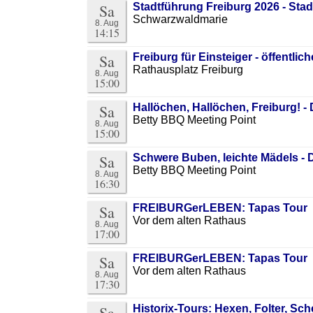
Sa
Stadtführung Freiburg 2026 - St
Schwarzwaldmarie
8. Aug
14:15
Sa
Freiburg für Einsteiger - öffentlic
Rathausplatz Freiburg
8. Aug
15:00
Sa
Hallöchen, Hallöchen, Freiburg! -
Betty BBQ Meeting Point
8. Aug
15:00
Sa
Schwere Buben, leichte Mädels - D
Betty BBQ Meeting Point
8. Aug
16:30
Sa
FREIBURGerLEBEN: Tapas Tour
Vor dem alten Rathaus
8. Aug
17:00
Sa
FREIBURGerLEBEN: Tapas Tour
Vor dem alten Rathaus
8. Aug
17:30
Sa
Historix-Tours: Hexen, Folter, Sc