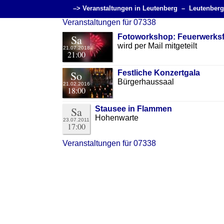
–> Veranstaltungen in Leutenberg –
Leutenber
Veranstaltungen für 07338
Sa
Fotoworkshop: Feuerwerksf
wird per Mail mitgeteilt
21.07.2018
21:00
So
Festliche Konzertgala
Bürgerhaussaal
21.02.2016
18:00
Sa
Stausee in Flammen
Hohenwarte
23.07.2011
17:00
Veranstaltungen für 07338