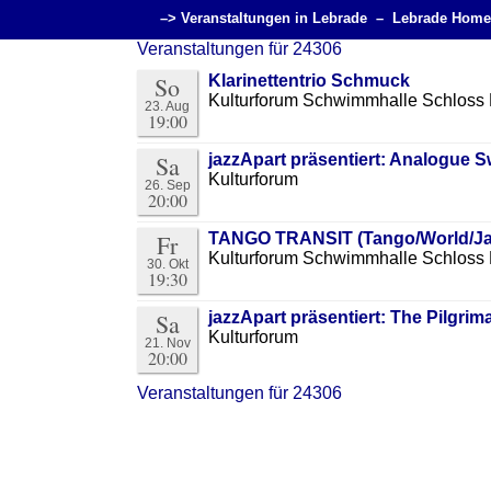
–> Veranstaltungen in Lebrade –
Lebrade Home
Veranstaltungen für 24306
So
Klarinettentrio Schmuck
Kulturforum Schwimmhalle Schloss 
23. Aug
19:00
Sa
jazzApart präsentiert: Analogue S
Kulturforum
26. Sep
20:00
Fr
TANGO TRANSIT (Tango/World/Ja
Kulturforum Schwimmhalle Schloss 
30. Okt
19:30
Sa
jazzApart präsentiert: The Pilgrim
Kulturforum
21. Nov
20:00
Veranstaltungen für 24306