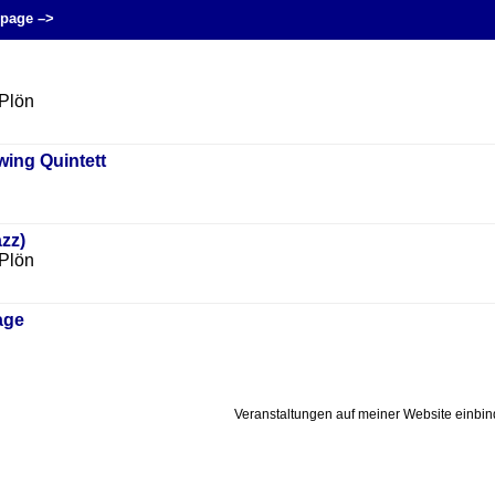
page –>
Plön
wing Quintett
zz)
Plön
age
Veranstaltungen auf meiner Website einbi