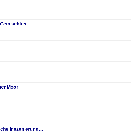
 "Gemischtes…
ger Moor
sche Inszenierung…