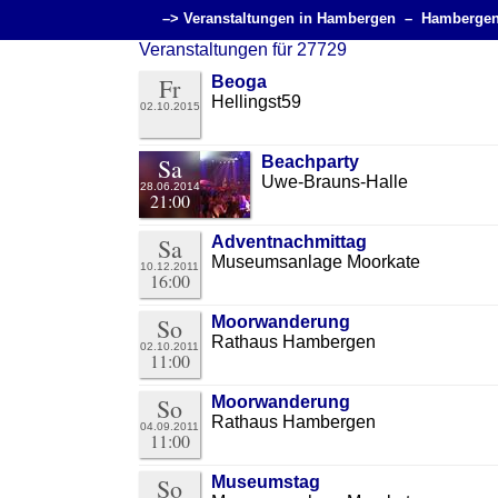
–> Veranstaltungen in Hambergen –
Hambergen
Veranstaltungen für 27729
Fr
Beoga
Hellingst59
02.10.2015
Sa
Beachparty
Uwe-Brauns-Halle
28.06.2014
21:00
Sa
Adventnachmittag
Museumsanlage Moorkate
10.12.2011
16:00
So
Moorwanderung
Rathaus Hambergen
02.10.2011
11:00
So
Moorwanderung
Rathaus Hambergen
04.09.2011
11:00
So
Museumstag