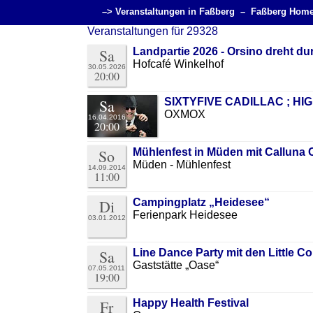
–> Veranstaltungen in Faßberg –
Faßberg Home
Veranstaltungen für 29328
Sa
Landpartie 2026 - Orsino dreht du
Hofcafé Winkelhof
30.05.2026
20:00
Sa
SIXTYFIVE CADILLAC ; H
OXMOX
16.04.2016
20:00
So
Mühlenfest in Müden mit Calluna 
Müden - Mühlenfest
14.09.2014
11:00
Di
Campingplatz „Heidesee“
Ferienpark Heidesee
03.01.2012
Sa
Line Dance Party mit den Little C
Gaststätte „Oase“
07.05.2011
19:00
Fr
Happy Health Festival