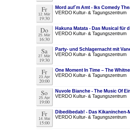
Fr
Mord auf`m Amt - Iks Comedy The
VERDO Kultur- & Tagungszentrum
12. Mär
19:30
Do
Hakuna Matata - Das Musical für d
VERDO Kultur- & Tagungszentrum
25. Mär
16:30
Sa
Party- und Schlagernacht mit Van
VERDO Kultur- & Tagungszentrum
27. Mär
19:30
Fr
One Moment In Time – The Whitne
VERDO Kultur- & Tagungszentrum
23. Apr
20:00
So
Nuvole Bianche - The Music Of Ei
VERDO Kultur- & Tagungszentrum
25. Apr
19:00
Fr
Dibedibedab! - Das Kikaninchen-
VERDO Kultur- & Tagungszentrum
14. Mai
15:00