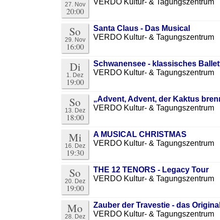
VERDO Kultur- & Tagungszentrum
27. Nov
20:00
So
Santa Claus - Das Musical
VERDO Kultur- & Tagungszentrum
29. Nov
16:00
Di
Schwanensee - klassisches Ballet
VERDO Kultur- & Tagungszentrum
1. Dez
19:00
So
„Advent, Advent, der Kaktus bre
VERDO Kultur- & Tagungszentrum
13. Dez
18:00
Mi
A MUSICAL CHRISTMAS
VERDO Kultur- & Tagungszentrum
16. Dez
19:30
So
THE 12 TENORS - Legacy Tour
VERDO Kultur- & Tagungszentrum
20. Dez
19:00
Mo
Zauber der Travestie - das Origina
VERDO Kultur- & Tagungszentrum
28. Dez