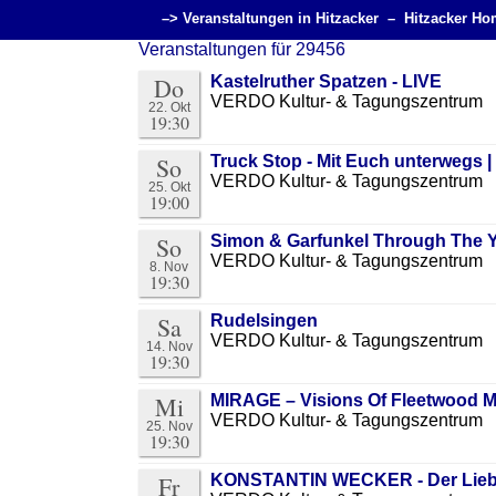
–> Veranstaltungen in Hitzacker –
Hitzacker H
Veranstaltungen für 29456
Do
Kastelruther Spatzen - LIVE
VERDO Kultur- & Tagungszentrum
22. Okt
19:30
So
Truck Stop - Mit Euch unterwegs |
VERDO Kultur- & Tagungszentrum
25. Okt
19:00
So
Simon & Garfunkel Through The 
VERDO Kultur- & Tagungszentrum
8. Nov
19:30
Sa
Rudelsingen
VERDO Kultur- & Tagungszentrum
14. Nov
19:30
Mi
MIRAGE – Visions Of Fleetwood 
VERDO Kultur- & Tagungszentrum
25. Nov
19:30
Fr
KONSTANTIN WECKER - Der Liebe