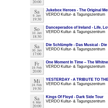
20:00
Sa
Jukebox Heroes - The Original M
VERDO Kultur- & Tagungszentrum
9. Jan
19:30
So
Danceperados of Ireland - Life, L
VERDO Kultur- & Tagungszentrum
10. Jan
18:30
Sa
Die Schlümpfe - Das Musical - Di
VERDO Kultur- & Tagungszentrum
30. Jan
17:00
Fr
One Moment In Time – The Whitne
VERDO Kultur- & Tagungszentrum
19. Feb
20:00
Mi
YESTERDAY - A TRIBUTE TO THE
VERDO Kultur- & Tagungszentrum
24. Feb
19:30
Sa
Kings Of Floyd - Dark Side Tour
VERDO Kultur- & Tagungszentrum
6. Mär
20:00