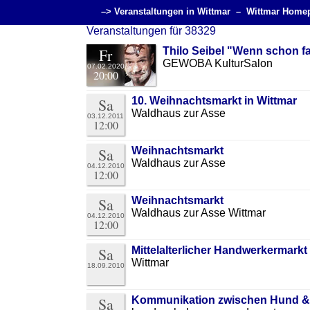
–> Veranstaltungen in Wittmar –
Wittmar Home
Veranstaltungen für 38329
Fr
Thilo Seibel "Wenn schon f
GEWOBA KulturSalon
07.02.2020
20:00
Sa
10. Weihnachtsmarkt in Wittmar
Waldhaus zur Asse
03.12.2011
12:00
Sa
Weihnachtsmarkt
Waldhaus zur Asse
04.12.2010
12:00
Sa
Weihnachtsmarkt
Waldhaus zur Asse Wittmar
04.12.2010
12:00
Sa
Mittelalterlicher Handwerkermarkt
Wittmar
18.09.2010
Sa
Kommunikation zwischen Hund &