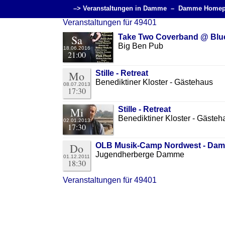
–> Veranstaltungen in Damme –
Damme Homep
Veranstaltungen für 49401
Sa
Take Two Coverband @ Blu
Big Ben Pub
18.06.2016
21:00
Mo
Stille - Retreat
Benediktiner Kloster - Gästehaus
08.07.2013
17:30
Mi
Stille - Retreat
Benediktiner Kloster - Gästeh
02.01.2013
17:30
Do
OLB Musik-Camp Nordwest - Da
Jugendherberge Damme
01.12.2011
18:30
Veranstaltungen für 49401