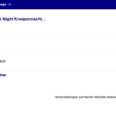
age –>
e Night Kneipennacht…
aus
mme
Veranstaltungen auf meiner Website einbi