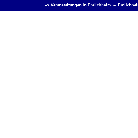
–> Veranstaltungen in Emlichheim –
Emlichhe
Veranstaltungen für 49824