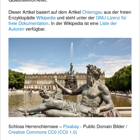
Dieser Artikel basiert auf dem Artikel
Chiemgau
aus der freien
Enzyklopädie
Wikipedia
und steht unter der
GNU-Lizenz für
freie Dokumentation
. In der Wikipedia ist eine
Liste der
Autoren
verfügbar.
Schloss Herrenchiemsee –
Pixabay
- Public Domain Bilder /
Creative Commons CC0 (CC0 1.0)