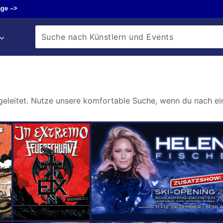
ge –>