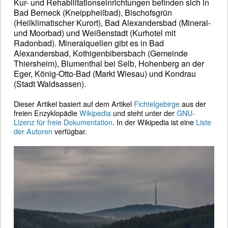
Kur- und Rehabilitationseinrichtungen befinden sich in
Bad Berneck (Kneippheilbad), Bischofsgrün
(Heilklimatischer Kurort), Bad Alexandersbad (Mineral-
und Moorbad) und Weißenstadt (Kurhotel mit
Radonbad). Mineralquellen gibt es in Bad
Alexandersbad, Kothigenbibersbach (Gemeinde
Thiersheim), Blumenthal bei Selb, Hohenberg an der
Eger, König-Otto-Bad (Markt Wiesau) und Kondrau
(Stadt Waldsassen).
Dieser Artikel basiert auf dem Artikel
Fichtelgebirge
aus der
freien Enzyklopädie
Wikipedia
und steht unter der
GNU-
Lizenz für freie Dokumentation
. In der Wikipedia ist eine
Liste
der Autoren
verfügbar.