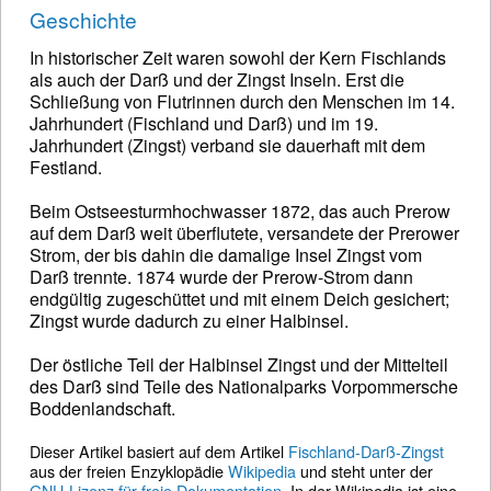
Geschichte
In historischer Zeit waren sowohl der Kern Fischlands
als auch der Darß und der Zingst Inseln. Erst die
Schließung von Flutrinnen durch den Menschen im 14.
Jahrhundert (Fischland und Darß) und im 19.
Jahrhundert (Zingst) verband sie dauerhaft mit dem
Festland.
Beim Ostseesturmhochwasser 1872, das auch Prerow
auf dem Darß weit überflutete, versandete der Prerower
Strom, der bis dahin die damalige Insel Zingst vom
Darß trennte. 1874 wurde der Prerow-Strom dann
endgültig zugeschüttet und mit einem Deich gesichert;
Zingst wurde dadurch zu einer Halbinsel.
Der östliche Teil der Halbinsel Zingst und der Mittelteil
des Darß sind Teile des Nationalparks Vorpommersche
Boddenlandschaft.
Dieser Artikel basiert auf dem Artikel
Fischland-Darß-Zingst
aus der freien Enzyklopädie
Wikipedia
und steht unter der
GNU-Lizenz für freie Dokumentation
. In der Wikipedia ist eine