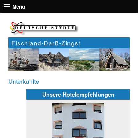
Menu
Fischland-Darß-Zingst
Unterkünfte
Unsere Hotelempfehlungen