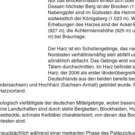
Nur das Brockenmassiv erhebt sich über
Dessen höchster Berg ist der Brocken (1
Nebengipfel sind im Südosten die Heinr
südwestlich der Königsberg (1.023 m). 
Erhebungen des Harzes sind der Acker
(927 m), die Achtermannshöhe (925 m) 
m) bei Braunlage.
Der Harz ist ein Schollengebirge, das 
Nordosten verhältnismäßig steil abfällt 
allmählich abflacht. Das Gebirge wird vo
Tälern durchschnitten. Im Harz befindet 
Harz, der 2006 als erster länderübergrei
Deutschlands aus den beiden bereits b
iedersachsen) und Hochharz (Sachsen-Anhalt) gebildet wurde.
Harzvorland.
eologisch vielfältigste der deutschen Mittelgebirge, wobei base
ne Landschaften sind durch steile Bergketten, Blockhalden, H
treckte, schmale Kerbtäler charakterisiert, von denen das Bod
testen sind.
te hauptsächlich während einer markanten Phase des Paläozoik