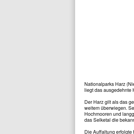
Nationalparks Harz (N
liegt das ausgedehnte 
Der Harz gilt als das g
weitem überwiegen. Sei
Hochmooren und langges
das Selketal die bekann
Die Auffaltung erfolg