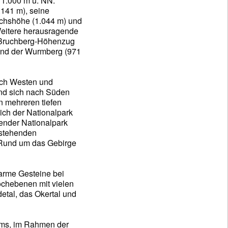
 1.000 m ü. NN.
.141 m), seine
ichshöhe (1.044 m) und
Weitere herausragende
-Bruchberg-Höhenzug
und der Wurmberg (971
nach Westen und
und sich nach Süden
n mehreren tiefen
sich der Nationalpark
fender Nationalpark
estehenden
 Rund um das Gebirge
narme Gesteine bei
ochebenen mit vielen
etal, das Okertal und
ums, im Rahmen der