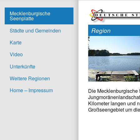
Mecklenburgische
Seenplatte
Region
Städte und Gemeinden
Karte
Video
Unterkünfte
Weitere Regionen
Home – Impressum
Die Mecklenburgische S
Jungmoränenlandschaft
Kilometer langen und n
Großseengebiet um die 