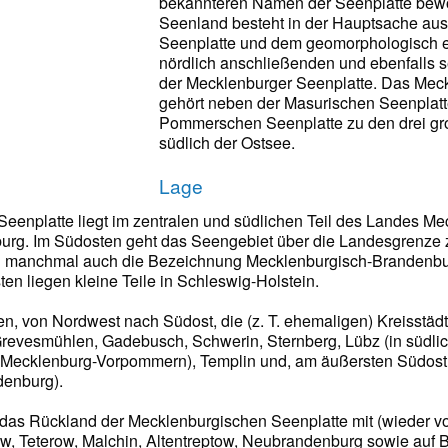
bekannteren Namen der Seenplatte bew
Seenland besteht in der Hauptsache au
Seenplatte und dem geomorphologisch e
nördlich anschließenden und ebenfalls 
der Mecklenburger Seenplatte. Das Mec
gehört neben der Masurischen Seenplatt
Pommerschen Seenplatte zu den drei g
südlich der Ostsee.
Lage
eenplatte liegt im zentralen und südlichen Teil des Landes 
burg. Im Südosten geht das Seengebiet über die Landesgrenze
 manchmal auch die Bezeichnung Mecklenburgisch-Brandenbu
en liegen kleine Teile in Schleswig-Holstein.
gen, von Nordwest nach Südost, die (z. T. ehemaligen) Kreisstä
Grevesmühlen, Gadebusch, Schwerin, Sternberg, Lübz (in südli
le Mecklenburg-Vorpommern), Templin und, am äußersten Südos
denburg).
t das Rückland der Mecklenburgischen Seenplatte mit (wieder 
w, Teterow, Malchin, Altentreptow, Neubrandenburg sowie auf 