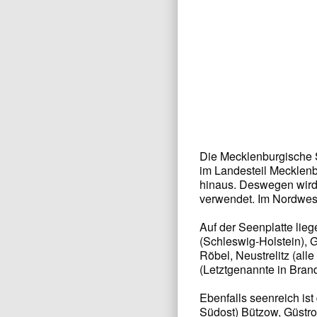
Die Mecklenburgische S
im Landesteil Mecklen
hinaus. Deswegen wird
verwendet. Im Nordwest
Auf der Seenplatte lie
(Schleswig-Holstein), 
Röbel, Neustrelitz (al
(Letztgenannte in Bran
Ebenfalls seenreich is
Südost) Bützow, Güstro