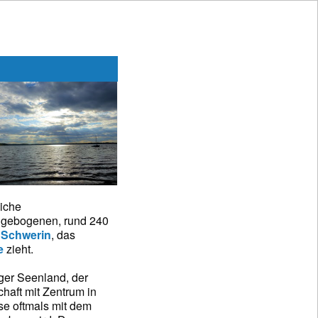
eiche
 gebogenen, rund 240
r
Schwerin
, das
e
zieht.
ger Seenland, der
haft mit Zentrum in
se oftmals mit dem