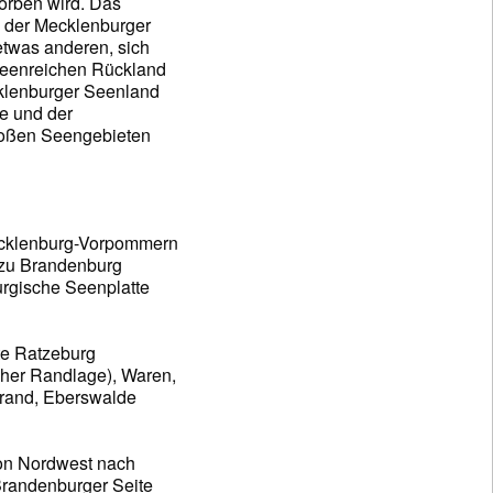
orben wird. Das
s der Mecklenburger
twas anderen, sich
seenreichen Rückland
klenburger Seenland
e und der
roßen Seengebieten
Mecklenburg-Vorpommern
 zu Brandenburg
rgische Seenplatte
dte Ratzeburg
cher Randlage), Waren,
trand, Eberswalde
von Nordwest nach
Brandenburger Seite