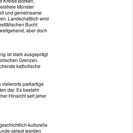
e Kreise Borken,
reisfreie Münster
it und gemeinsame
eren. Landschaftlich wird
estfälischen Bucht
 weitgehend, aber doch
g ist stark ausgeprägt
storischen Grenzen.
chende katholische
vielerorts parkartige
en dar. Es besteht
her Hinsicht seit jeher
eschichtlich-kulturelle
runde gelegt werden