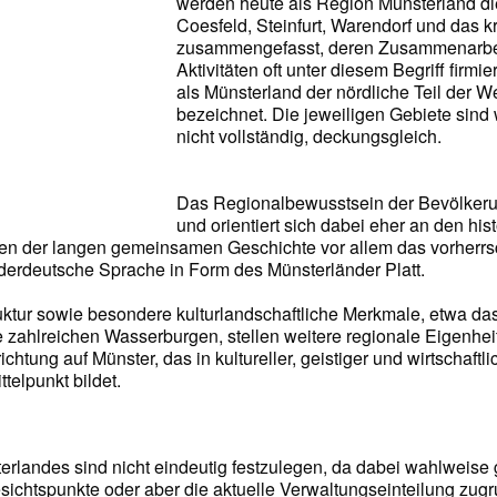
werden heute als Region Münsterland di
Coesfeld, Steinfurt, Warendorf und das k
zusammengefasst, deren Zusammenarbe
Aktivitäten oft unter diesem Begriff firmi
als Münsterland der nördliche Teil der W
bezeichnet. Die jeweiligen Gebiete sind
nicht vollständig, deckungsgleich.
Das Regionalbewusstsein der Bevölkerun
und orientiert sich dabei eher an den hi
en der langen gemeinsamen Geschichte vor allem das vorherrs
derdeutsche Sprache in Form des Münsterländer Platt.
uktur sowie besondere kulturlandschaftliche Merkmale, etwa das 
e zahlreichen Wasserburgen, stellen weitere regionale Eigenheit
htung auf Münster, das in kultureller, geistiger und wirtschaftlic
telpunkt bildet.
rlandes sind nicht eindeutig festzulegen, da dabei wahlweise g
sichtspunkte oder aber die aktuelle Verwaltungseinteilung zug