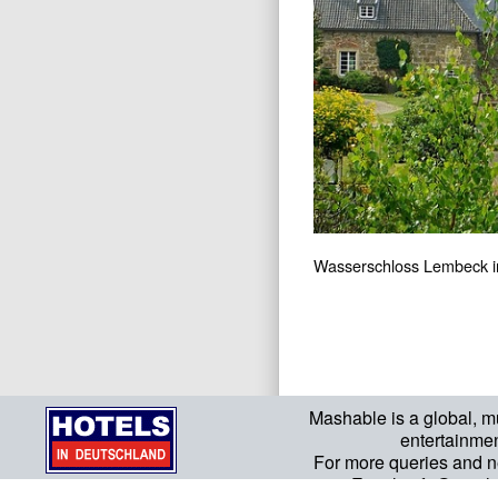
Wasserschloss Lembeck i
Mashable is a global, m
entertainme
For more queries and n
Email: info@mash