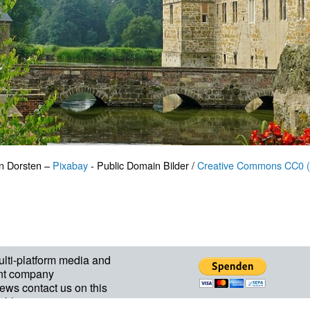
n Dorsten –
Pixabay
- Public Domain Bilder /
Creative Commons CC0 (
ulti-platform media and
nt company
ews contact us on this
ablepartners.com