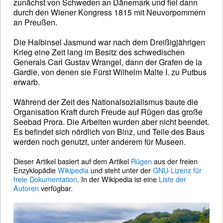
zunächst von Schweden an Dänemark und fiel dann
durch den Wiener Kongress 1815 mit Neuvorpommern
an Preußen.
Die Halbinsel Jasmund war nach dem Dreißigjährigen
Krieg eine Zeit lang im Besitz des schwedischen
Generals Carl Gustav Wrangel, dann der Grafen de la
Gardie, von denen sie Fürst Wilhelm Malte I. zu Putbus
erwarb.
Während der Zeit des Nationalsozialismus baute die
Organisation Kraft durch Freude auf Rügen das große
Seebad Prora. Die Arbeiten wurden aber nicht beendet.
Es befindet sich nördlich von Binz, und Teile des Baus
werden noch genutzt, unter anderem für Museen.
Dieser Artikel basiert auf dem Artikel
Rügen
aus der freien
Enzyklopädie
Wikipedia
und steht unter der
GNU-Lizenz für
freie Dokumentation
. In der Wikipedia ist eine
Liste der
Autoren
verfügbar.