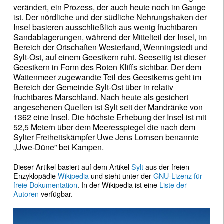
verändert, ein Prozess, der auch heute noch im Gange
ist. Der nördliche und der südliche Nehrungshaken der
Insel basieren ausschließlich aus wenig fruchtbaren
Sandablagerungen, während der Mittelteil der Insel, im
Bereich der Ortschaften Westerland, Wenningstedt und
Sylt-Ost, auf einem Geestkern ruht. Seeseitig ist dieser
Geestkern in Form des Roten Kliffs sichtbar. Der dem
Wattenmeer zugewandte Teil des Geestkerns geht im
Bereich der Gemeinde Sylt-Ost über in relativ
fruchtbares Marschland. Nach heute als gesichert
angesehenen Quellen ist Sylt seit der Mandränke von
1362 eine Insel. Die höchste Erhebung der Insel ist mit
52,5 Metern über dem Meeresspiegel die nach dem
Sylter Freiheitskämpfer Uwe Jens Lornsen benannte
„Uwe-Düne” bei Kampen.
Dieser Artikel basiert auf dem Artikel
Sylt
aus der freien
Enzyklopädie
Wikipedia
und steht unter der
GNU-Lizenz für
freie Dokumentation
. In der Wikipedia ist eine
Liste der
Autoren
verfügbar.