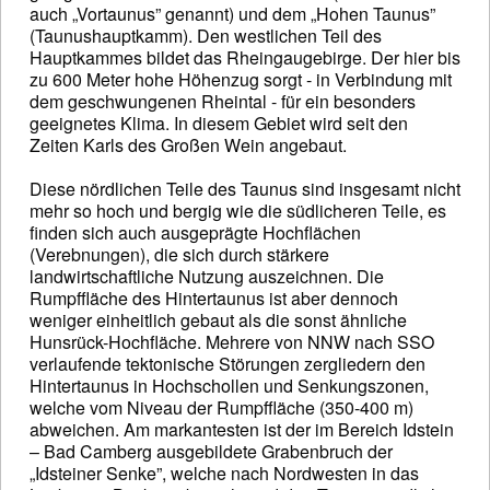
auch „Vortaunus” genannt) und dem „Hohen Taunus”
(Taunushauptkamm). Den westlichen Teil des
Hauptkammes bildet das Rheingaugebirge. Der hier bis
zu 600 Meter hohe Höhenzug sorgt - in Verbindung mit
dem geschwungenen Rheintal - für ein besonders
geeignetes Klima. In diesem Gebiet wird seit den
Zeiten Karls des Großen Wein angebaut.
Diese nördlichen Teile des Taunus sind insgesamt nicht
mehr so hoch und bergig wie die südlicheren Teile, es
finden sich auch ausgeprägte Hochflächen
(Verebnungen), die sich durch stärkere
landwirtschaftliche Nutzung auszeichnen. Die
Rumpffläche des Hintertaunus ist aber dennoch
weniger einheitlich gebaut als die sonst ähnliche
Hunsrück-Hochfläche. Mehrere von NNW nach SSO
verlaufende tektonische Störungen zergliedern den
Hintertaunus in Hochschollen und Senkungszonen,
welche vom Niveau der Rumpffläche (350-400 m)
abweichen. Am markantesten ist der im Bereich Idstein
– Bad Camberg ausgebildete Grabenbruch der
„Idsteiner Senke”, welche nach Nordwesten in das