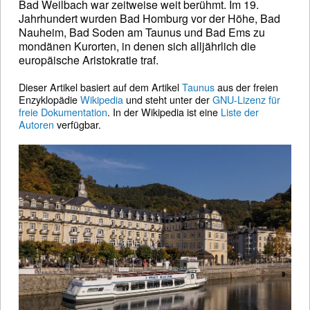
Bad Weilbach war zeitweise weit berühmt. Im 19.
Jahrhundert wurden Bad Homburg vor der Höhe, Bad
Nauheim, Bad Soden am Taunus und Bad Ems zu
mondänen Kurorten, in denen sich alljährlich die
europäische Aristokratie traf.
Dieser Artikel basiert auf dem Artikel
Taunus
aus der freien
Enzyklopädie
Wikipedia
und steht unter der
GNU-Lizenz für
freie Dokumentation
. In der Wikipedia ist eine
Liste der
Autoren
verfügbar.