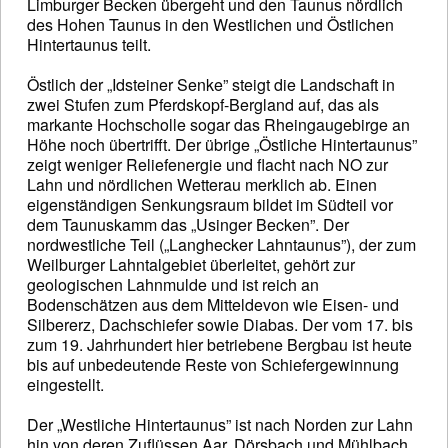
Limburger Becken übergeht und den Taunus nördlich
des Hohen Taunus in den Westlichen und Östlichen
Hintertaunus teilt.
Östlich der „Idsteiner Senke” steigt die Landschaft in
zwei Stufen zum Pferdskopf-Bergland auf, das als
markante Hochscholle sogar das Rheingaugebirge an
Höhe noch übertrifft. Der übrige „Östliche Hintertaunus”
zeigt weniger Reliefenergie und flacht nach NO zur
Lahn und nördlichen Wetterau merklich ab. Einen
eigenständigen Senkungsraum bildet im Südteil vor
dem Taunuskamm das „Usinger Becken”. Der
nordwestliche Teil („Langhecker Lahntaunus”), der zum
Weilburger Lahntalgebiet überleitet, gehört zur
geologischen Lahnmulde und ist reich an
Bodenschätzen aus dem Mitteldevon wie Eisen- und
Silbererz, Dachschiefer sowie Diabas. Der vom 17. bis
zum 19. Jahrhundert hier betriebene Bergbau ist heute
bis auf unbedeutende Reste von Schiefergewinnung
eingestellt.
Der „Westliche Hintertaunus” ist nach Norden zur Lahn
hin von deren Zuflüssen Aar, Dörsbach und Mühlbach