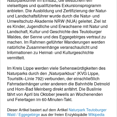
Naturparkführer im Einsatz, die Besuchern ein
vielseitiges und qualifiziertes Exkursionsprogramm
anbieten. Die Ausbildung und Zertifizierung der Natur-
und Landschaftsführer wurde durch die Natur- und
Umweltschutz-Akademie NRW (NUA) geleitet. Ziel ist
es Kinder, Jugendliche und Erwachsene mit Natur und
Landschaft, Kultur und Geschichte des Teutoburger
Waldes, der Senne und des Eggegebirges vertraut zu
machen. Im Rahmen geführter Wanderungen werden
natürliche Zusammenhänge veranschaulicht und
Informationen zu Heimat- und Kulturgeschichte
vermittelt.
Im Kreis Lippe werden viele Sehenswürdigkeiten des
Naturparks durch den „Naturparkbus” (KVG Lippe,
Touristik–Linie 792) verbunden, der einschließlich
Fahrradanhänger unter anderem die Bahnhöfe Detmold
und Horn-Bad Meinberg direkt anfährt. Die Buslinie
fährt von April bis Oktober jeweils an Wochenenden
und Feiertagen im 60-Minuten-Takt.
Dieser Artikel basiert auf dem Artikel
Naturpark Teutoburger
Wald / Eggegebirge
aus der freien Enzyklopädie
Wikipedia