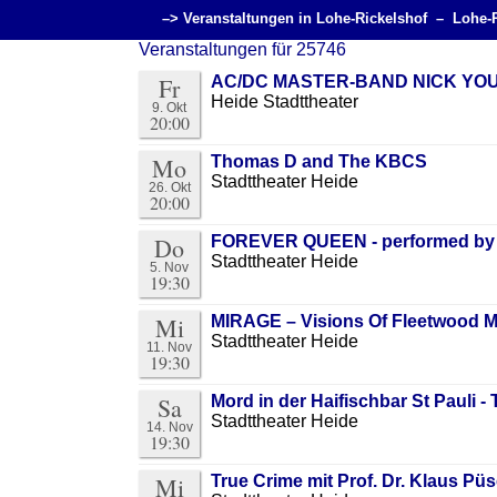
–> Veranstaltungen in Lohe-Rickelshof –
Lohe-
Veranstaltungen für 25746
Fr
AC/DC MASTER-BAND NICK YOU
Heide Stadttheater
9. Okt
20:00
Mo
Thomas D and The KBCS
Stadttheater Heide
26. Okt
20:00
Do
FOREVER QUEEN - performed by 
Stadttheater Heide
5. Nov
19:30
Mi
MIRAGE – Visions Of Fleetwood 
Stadttheater Heide
11. Nov
19:30
Sa
Mord in der Haifischbar St Pauli -
Stadttheater Heide
14. Nov
19:30
Mi
True Crime mit Prof. Dr. Klaus Pü