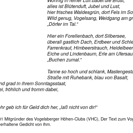
Wonnig in reiner Luft badet die Brust,
alles ist Blütenduft, Jubel und Lust,
hier frisches Waldesgrün, dort Fels im S
Wild genug, Vogelsang, Weidgang am g
„Dörfer im Tal.”
Hier ein Forellenbach, dort Silbersee,
überall gastlich Dach, Erdbeer und Schle
Farrenkraut, Himbeerstrauch, Heidelbeer'
Eiche und Lindenbaum, Erle am Ufersa
„Buchen zumal.”
Tanne so hoch und schlank, Mastengesta
Straße mit Ruhebank, blau von Basalt,
d grad in ihrem Sonntagsstaat,
rei, fröhlich und fromm dabei,
 geb ich für Geld dich her, „laß nicht von dir!”
81 Mitgründer des Vogelsberger Höhen-Clubs (VHC), Der Text zum Vog
 erhaltene Gedicht von ihm.