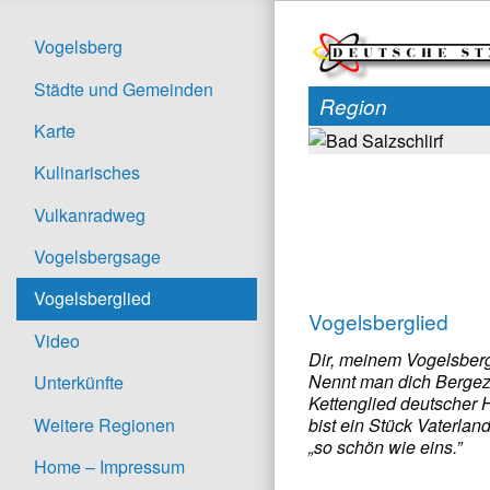
Vogelsberg
Städte und Gemeinden
Region
Karte
Kulinarisches
Vulkanradweg
Vogelsbergsage
Vogelsberglied
Vogelsberglied
Video
Dir, meinem Vogelsberg
Nennt man dich Bergezw
Unterkünfte
Kettenglied deutscher 
Weitere Regionen
bist ein Stück Vaterlan
„so schön wie eins.”
Home – Impressum