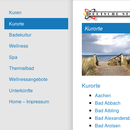
Kuren
Kurorte
Kurorte
Badekultur
Wellness
Spa
Thermalbad
Wellnessangebote
Kurorte
Unterkünfte
Aachen
Home – Impressum
Bad Abbach
Bad Aibling
Bad Alexanders
Bad Arolsen