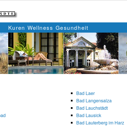
Kuren Wellness Gesundheit
Bad Laer
Bad Langensalza
Bad Lauchstädt
bad
Bad Lausick
Bad Lauterberg im Harz