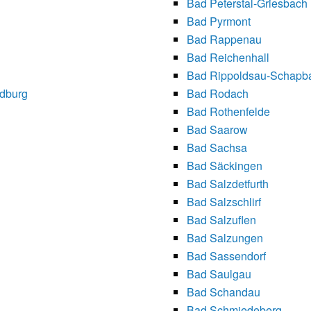
Bad Peterstal-Griesbach
Bad Pyrmont
Bad Rappenau
Bad Reichenhall
Bad Rippoldsau-Schapb
dburg
Bad Rodach
Bad Rothenfelde
Bad Saarow
Bad Sachsa
Bad Säckingen
Bad Salzdetfurth
Bad Salzschlirf
Bad Salzuflen
Bad Salzungen
Bad Sassendorf
Bad Saulgau
Bad Schandau
Bad Schmiedeberg