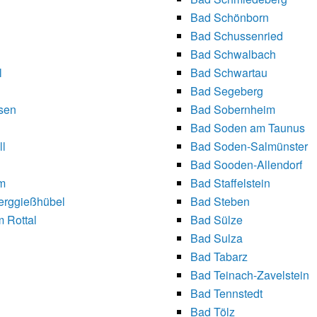
Bad Schönborn
Bad Schussenried
Bad Schwalbach
l
Bad Schwartau
Bad Segeberg
sen
Bad Sobernheim
Bad Soden am Taunus
ll
Bad Soden-Salmünster
Bad Sooden-Allendorf
m
Bad Staffelstein
erggießhübel
Bad Steben
 Rottal
Bad Sülze
Bad Sulza
Bad Tabarz
Bad Teinach-Zavelstein
Bad Tennstedt
Bad Tölz