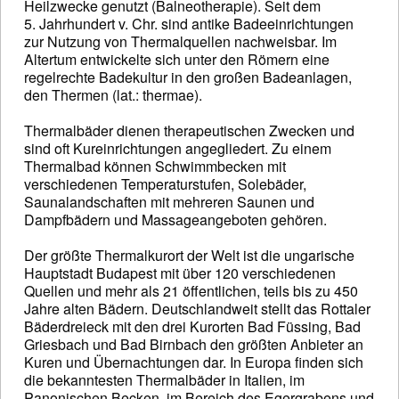
Heilzwecke genutzt (Balneotherapie). Seit dem
5. Jahrhundert v. Chr. sind antike Badeeinrichtungen
zur Nutzung von Thermalquellen nachweisbar. Im
Altertum entwickelte sich unter den Römern eine
regelrechte Badekultur in den großen Badeanlagen,
den Thermen (lat.: thermae).
Thermalbäder dienen therapeutischen Zwecken und
sind oft Kureinrichtungen angegliedert. Zu einem
Thermalbad können Schwimmbecken mit
verschiedenen Temperaturstufen, Solebäder,
Saunalandschaften mit mehreren Saunen und
Dampfbädern und Massageangeboten gehören.
Der größte Thermalkurort der Welt ist die ungarische
Hauptstadt Budapest mit über 120 verschiedenen
Quellen und mehr als 21 öffentlichen, teils bis zu 450
Jahre alten Bädern. Deutschlandweit stellt das Rottaler
Bäderdreieck mit den drei Kurorten Bad Füssing, Bad
Griesbach und Bad Birnbach den größten Anbieter an
Kuren und Übernachtungen dar. In Europa finden sich
die bekanntesten Thermalbäder in Italien, im
Panonischen Becken, im Bereich des Egergrabens und