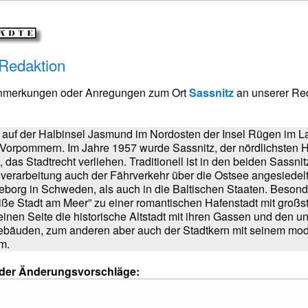
 Redaktion
Anmerkungen oder Anregungen zum Ort
Sassnitz
an unserer Re
gt auf der Halbinsel Jasmund im Nordosten der Insel Rügen im
orpommern. Im Jahre 1957 wurde Sassnitz, der nördlichsten H
das Stadtrecht verliehen. Traditionell ist in den beiden Sassni
hverarbeitung auch der Fährverkehr über die Ostsee angesiedelt
leborg in Schweden, als auch in die Baltischen Staaten. Besonde
eiße Stadt am Meer” zu einer romantischen Hafenstadt mit großs
einen Seite die historische Altstadt mit ihren Gassen und den u
Gebäuden, zum anderen aber auch der Stadtkern mit seinem mo
m.
oder Änderungsvorschläge: