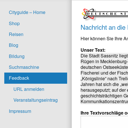
Cityguide – Home
Shop
Nachricht an die
Reisen
Hier können Sie Ihre 
Blog
Unser Text:
Die Stadt Sassnitz lie
Bildung
Rügen in Mecklenburg-V
deutschen Ostseeküste, 
Suchmaschine
Fischerei und der Fisc
Feedback
„Königslinie” nach Trel
Jahren hat sich die „w
URL anmelden
herausgeputzt; auf der 
geschichtsträchtigen 
Veranstaltungseintrag
Kommunikationszentru
Impressum
Ihre Textvorschläge 