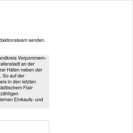
daktionsteam senden.
 Landkreis Vorpommern-
afenstadt an der
tzer Häfen neben der
. So auf der
rs in den letzten
tädtischem Flair
nzähligen
dernen Einkaufs- und