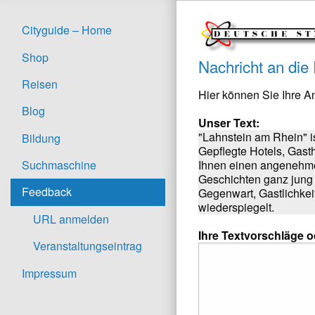
Cityguide – Home
Shop
Nachricht an die
Reisen
Hier können Sie Ihre 
Blog
Unser Text:
"Lahnstein am Rhein" is
Bildung
Gepflegte Hotels, Gast
Ihnen einen angenehmen 
Suchmaschine
Geschichten ganz jung g
Feedback
Gegenwart, Gastlichkei
wiederspiegelt.
URL anmelden
Ihre Textvorschläge 
Veranstaltungseintrag
Impressum