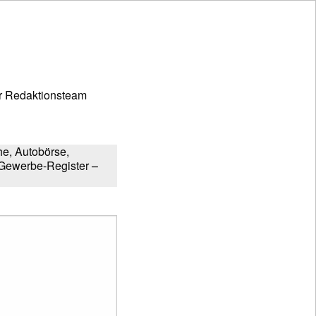
r Redaktionsteam
e, Autobörse,
d Gewerbe-Register –