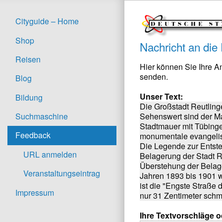
Cityguide – Home
Shop
Nachricht an die
Reisen
Hier können Sie Ihre 
senden.
Blog
Unser Text:
Bildung
Die Großstadt Reutling
Sehenswert sind der Ma
Suchmaschine
Stadtmauer mit Tübinger
Feedback
monumentale evangelisc
Die Legende zur Entste
URL anmelden
Belagerung der Stadt 
Überstehung der Belage
Veranstaltungseintrag
Jahren 1893 bis 1901 wu
ist die "Engste Straße 
Impressum
nur 31 Zentimeter sch
Ihre Textvorschläge 