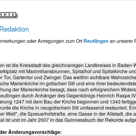
 Redaktion
Anmerkungen oder Anregungen zum Ort
Reutlingen
an unserer 
en ist die Kreisstadt des gleichnamigen Landkreises in Baden-
rktplatz mit Maximiliansbrunnen, Spitalhof und Spitalkirche un
 Tor, Gartentor und Zwinger. Das weithin sichtbare Wahrzeichen
he Marienkirche im gotischen Stil und eine ihrer bedeutends
hung der Marienkirche besagt, dass nach erfolgreichem Wider
Reutlingen durch Anhänger des Gegenkönigs Heinrich Raspe IV.
rung 1247 mit dem Bau der Kirche begonnen und 1343 fertigges
rde die Kirche in neugotischem Stil umfassend restauriert. Ein
der Welt", die Spreuerhofstraße, eine Gasse in der Altstadt, die 
mal ist und im Jahr 2007 in das Guinnessbuch der Rekorde au
oder Änderungsvorschläge: