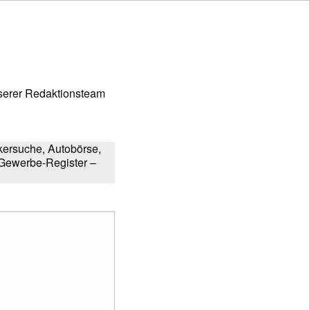
erer Redaktionsteam
kersuche, Autobörse,
d Gewerbe-Register –