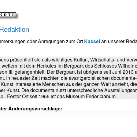
 Redaktion
Anmerkungen oder Anregungen zum Ort
Kassel
an unserer Reda
ns präsentiert sich als wichtiges Kultur-, Wirtschafts- und Ver
n weitem mit dem Herkules im Bergpark des Schlosses Wilhelms
on III. gefangenhielt. Der Bergpark ist übrigens seit Juni 201
nt. In neuester Zeit machten die avantgardistischen documenta-
 Kunst interessierte Menschen aus der ganzen Welt anzieht, di
er Kunst. Die documenta nutzt unterschiedliche Ausstellungsor
l. Fester Ort seit 1955 ist das Museum Fridericianum.
oder Änderungsvorschläge: