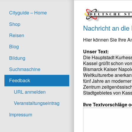
Cityguide – Home
Shop
Nachricht an die
Reisen
Hier können Sie Ihre 
Blog
Unser Text:
Die Hauptstadt Kurhesse
Bildung
Kassel grüßt schon vo
Bismarck Kaiser Napole
Suchmaschine
Weltkulturerbe anerkan
Feedback
fünf Jahre an moderner
Zentrum zeitgenössisch
URL anmelden
Stadtgebietes von Kasse
Veranstaltungseintrag
Ihre Textvorschläge 
Impressum