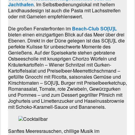
Jachthafen
. Im Selbstbedienungslokal mit hellem
Landhausdesign ist auch die Pasta mit Lachsstreifen
oder mit Garnelen empfehlenswert.
Die großen Fensterfronten im
Beach-Club SO[U]L
bieten einen einzigartigen Blick auf das Meer über drei
Ebenen. Direkt in der Düne gelegen ist das SO[U]L die
perfekte Kulisse für unbeschwerte Momente des
Genießens. Auf der Speisekarte stehen gebratene
Ostseescholle mit knusprigen Chorizo Würfeln und
Kräuterkartoffeln – Wiener Schnitzel mit Gurken-
Kartoffelsalat und Preiselbeer-Meerrettichschmand –
gefüllte Gnocchi mit Ricotta, saisonales Gemüse und
Kirschtomaten – SO[U]L Burger mit Preiselbeerketchup,
Romanasalat, Tomate, rote Zwiebeln, Gewürzgurken
und Pommes – und zum Dessert gegrillter Pfirsich mit
Joghurteis und Limettenzucker und Haselnussbrownie
mit Schoko-Karamell-Sauce und Bananeneis.
Sanftes Meeresrauschen, chillige Musik im