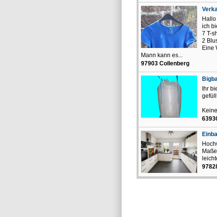
Verka
Hall
ich b
7 T-s
2 Blu
Eine 
Mann kann es...
97903 Collenberg
Bigb
Ihr b
gefül
Keine
6393
Einb
Hochw
Maße:
leich
97828