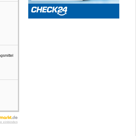
ngsmittel
te einbinden