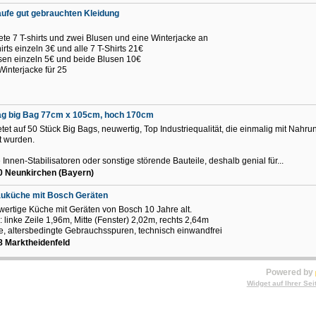
ufe gut gebrauchten Kleidung
o
iete 7 T-shirts und zwei Blusen und eine Winterjacke an
hirts einzeln 3€ und alle 7 T-Shirts 21€
sen einzeln 5€ und beide Blusen 10€
Winterjacke für 25
ag big Bag 77cm x 105cm, hoch 170cm
ietet auf 50 Stück Big Bags, neuwertig, Top Industriequalität, die einmalig mit Nahru
lt wurden.
 Innen-Stabilisatoren oder sonstige störende Bauteile, deshalb genial für...
0 Neunkirchen (Bayern)
auküche mit Bosch Geräten
ertige Küche mit Geräten von Bosch 10 Jahre alt.
 linke Zeile 1,96m, Mitte (Fenster) 2,02m, rechts 2,64m
te, altersbedingte Gebrauchsspuren, technisch einwandfrei
 Marktheidenfeld
Powered by
Widget auf Ihrer Sei