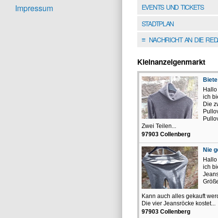
EVENTS UND TICKETS
Impressum
STADTPLAN
NACHRICHT AN DIE RE
≡
Kleinanzeigenmarkt
Biete
Hall
ich b
Die z
Pullo
Pull
Zwei Teilen...
97903 Collenberg
Nie g
Hallo
ich b
Jeans
Größe
Kann auch alles gekauft wer
Die vier Jeansröcke kostet...
97903 Collenberg