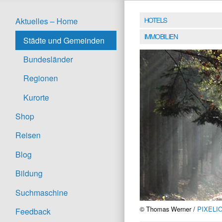
HOTELS
Aktuelles – Home
IMMOBILIEN
Städte und Gemeinden
Bundesländer
Regionen
Kurorte
Shop
Reisen
Blog
Bildung
Suchmaschine
© Thomas Werner /
PIXELI
Feedback