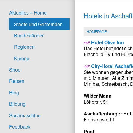
Aktuelles – Home
Hotels in Aschaf
Städte und Gemeinden
HOMEPAGE
Bundesländer
Hotel Olive Inn
Regionen
Das Hotel befindet sic
Flachbild-TV und Fußb
Kurorte
City-Hotel Aschaf
Shop
Sie wohnen gegenüber 
in 5 Minuten. Alle Zi
Reisen
Minibar, Schreibtisch,
Blog
Wilder Mann
Löherstr. 51
Bildung
Aschaffenburger Hof
Suchmaschine
Frohsinnstr. 11
Feedback
Post