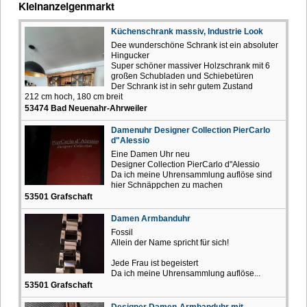
Kleinanzeigenmarkt
Küchenschrank massiv, Industrie Look
Dee wunderschöne Schrank ist ein absoluter
Hingucker
Super schöner massiver Holzschrank mit 6
großen Schubladen und Schiebetüren
Der Schrank ist in sehr gutem Zustand
212 cm hoch, 180 cm breit
53474 Bad Neuenahr-Ahrweiler
Damenuhr Designer Collection PierCarlo
d"Alessio
Eine Damen Uhr neu
Designer Collection PierCarlo d"Alessio
Da ich meine Uhrensammlung auflöse sind
hier Schnäppchen zu machen
53501 Grafschaft
Damen Armbanduhr
Fossil
Allein der Name spricht für sich!
Jede Frau ist begeistert
Da ich meine Uhrensammlung auflöse...
53501 Grafschaft