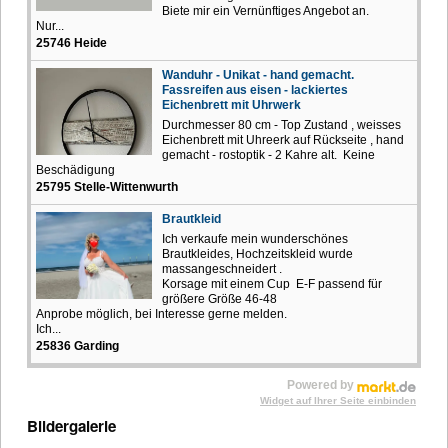
Biete mir ein Vernünftiges Angebot an.
Nur...
25746 Heide
Wanduhr - Unikat - hand gemacht.
Fassreifen aus eisen - lackiertes
Eichenbrett mit Uhrwerk
Durchmesser 80 cm - Top Zustand , weisses
Eichenbrett mit Uhreerk auf Rückseite , hand
gemacht - rostoptik - 2 Kahre alt. Keine
Beschädigung
25795 Stelle-Wittenwurth
Brautkleid
Ich verkaufe mein wunderschönes
Brautkleides, Hochzeitskleid wurde
massangeschneidert .
Korsage mit einem Cup E-F passend für
größere Größe 46-48
Anprobe möglich, bei Interesse gerne melden.
Ich...
25836 Garding
Powered by
Widget auf Ihrer Seite einbinden
Bildergalerie