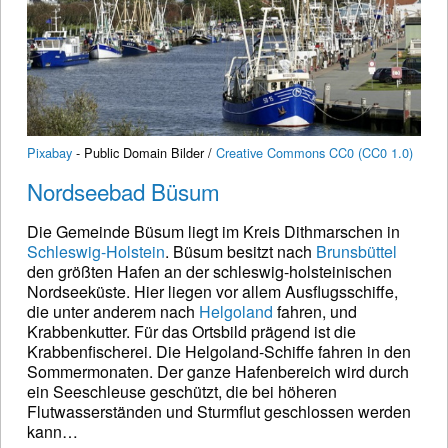
Pixabay
- Public Domain Bilder /
Creative Commons CC0 (CC0 1.0)
Nordseebad Büsum
Die Gemeinde Büsum liegt im Kreis Dithmarschen in
Schleswig-Holstein
. Büsum besitzt nach
Brunsbüttel
den größten Hafen an der schleswig-holsteinischen
Nordseeküste. Hier liegen vor allem Ausflugsschiffe,
die unter anderem nach
Helgoland
fahren, und
Krabbenkutter. Für das Ortsbild prägend ist die
Krabbenfischerei. Die Helgoland-Schiffe fahren in den
Sommermonaten. Der ganze Hafenbereich wird durch
ein Seeschleuse geschützt, die bei höheren
Flutwasserständen und Sturmflut geschlossen werden
kann…