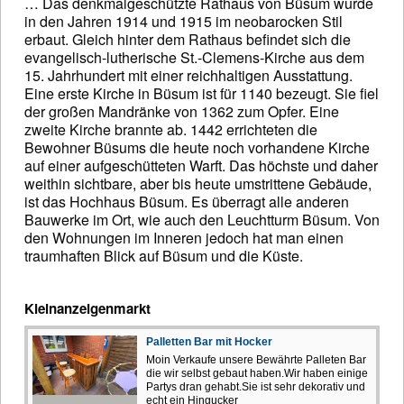
… Das denkmalgeschützte Rathaus von Büsum wurde
in den Jahren 1914 und 1915 im neobarocken Stil
erbaut. Gleich hinter dem Rathaus befindet sich die
evangelisch-lutherische St.-Clemens-Kirche aus dem
15. Jahrhundert mit einer reichhaltigen Ausstattung.
Eine erste Kirche in Büsum ist für 1140 bezeugt. Sie fiel
der großen Mandränke von 1362 zum Opfer. Eine
zweite Kirche brannte ab. 1442 errichteten die
Bewohner Büsums die heute noch vorhandene Kirche
auf einer aufgeschütteten Warft. Das höchste und daher
weithin sichtbare, aber bis heute umstrittene Gebäude,
ist das Hochhaus Büsum. Es überragt alle anderen
Bauwerke im Ort, wie auch den Leuchtturm Büsum. Von
den Wohnungen im Inneren jedoch hat man einen
traumhaften Blick auf Büsum und die Küste.
Kleinanzeigenmarkt
Palletten Bar mit Hocker
Moin Verkaufe unsere Bewährte Palleten Bar
die wir selbst gebaut haben.Wir haben einige
Partys dran gehabt.Sie ist sehr dekorativ und
echt ein Hingucker