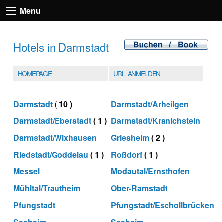
Menu
Hotels in Darmstadt
HOMEPAGE
URL ANMELDEN
Darmstadt
( 10 )
Darmstadt/Arheilgen
Darmstadt/Eberstadt
( 1 )
Darmstadt/Kranichstein
Darmstadt/Wixhausen
Griesheim
( 2 )
Riedstadt/Goddelau
( 1 )
Roßdorf
( 1 )
Messel
Modautal/Ernsthofen
Mühltal/Trautheim
Ober-Ramstadt
Pfungstadt
Pfungstadt/Eschollbrücken
Seeheim-
Seeheim-