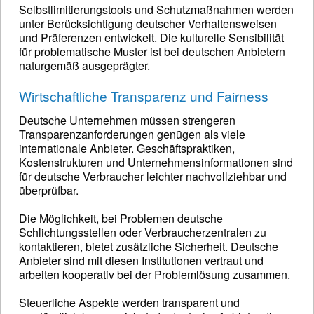
Selbstlimitierungstools und Schutzmaßnahmen werden
unter Berücksichtigung deutscher Verhaltensweisen
und Präferenzen entwickelt. Die kulturelle Sensibilität
für problematische Muster ist bei deutschen Anbietern
naturgemäß ausgeprägter.
Wirtschaftliche Transparenz und Fairness
Deutsche Unternehmen müssen strengeren
Transparenzanforderungen genügen als viele
internationale Anbieter. Geschäftspraktiken,
Kostenstrukturen und Unternehmensinformationen sind
für deutsche Verbraucher leichter nachvollziehbar und
überprüfbar.
Die Möglichkeit, bei Problemen deutsche
Schlichtungsstellen oder Verbraucherzentralen zu
kontaktieren, bietet zusätzliche Sicherheit. Deutsche
Anbieter sind mit diesen Institutionen vertraut und
arbeiten kooperativ bei der Problemlösung zusammen.
Steuerliche Aspekte werden transparent und