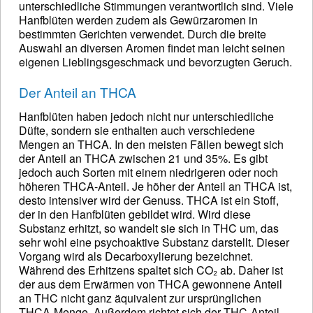
unterschiedliche Stimmungen verantwortlich sind. Viele
Hanfblüten werden zudem als Gewürzaromen in
bestimmten Gerichten verwendet. Durch die breite
Auswahl an diversen Aromen findet man leicht seinen
eigenen Lieblingsgeschmack und bevorzugten Geruch.
Der Anteil an THCA
Hanfblüten haben jedoch nicht nur unterschiedliche
Düfte, sondern sie enthalten auch verschiedene
Mengen an THCA. In den meisten Fällen bewegt sich
der Anteil an THCA zwischen 21 und 35%. Es gibt
jedoch auch Sorten mit einem niedrigeren oder noch
höheren THCA-Anteil. Je höher der Anteil an THCA ist,
desto intensiver wird der Genuss. THCA ist ein Stoff,
der in den Hanfblüten gebildet wird. Wird diese
Substanz erhitzt, so wandelt sie sich in THC um, das
sehr wohl eine psychoaktive Substanz darstellt. Dieser
Vorgang wird als Decarboxylierung bezeichnet.
Während des Erhitzens spaltet sich CO₂ ab. Daher ist
der aus dem Erwärmen von THCA gewonnene Anteil
an THC nicht ganz äquivalent zur ursprünglichen
THCA-Menge. Außerdem richtet sich der THC-Anteil