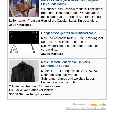
Italia Esstisch „Ikon Drive“ & 8 „Agatha
Flex“ Lederstühle
Sie suchen das Besondere für Ihr Esszimmer
oder Ihren Konferenzraum? Wir verkaufen
diese traumhafte, originale Kombination des
italienischen Premium-Herstellers Cattelan Italia. Ein absoluter...
35037 Marburg
Hängesesselgestell Neu und verpackt
Neu und verpackt. Kein VB. Neupreis lag bei
60 Euro. Passt in einen normalen
Kleinwagen, da er auseinandergebaut und
verpackt ist.
35039 Marburg
Neue Herren Lederjacke Gr. 52/54!
Männerjacke Jacke
Neue Herren Lederjacke in Größe 52/54!
Sehr edel und hochwertig.
Sehr angenehmes und weiches Leder.
Leider passt sie mir nicht.
2 Außentaschen und 2 Innentaschen.
Die Jacke kann auch verschickt...
35460 Staufenberg (Hessen)
Powered by
Widget auf Ihrer Seite einbinden