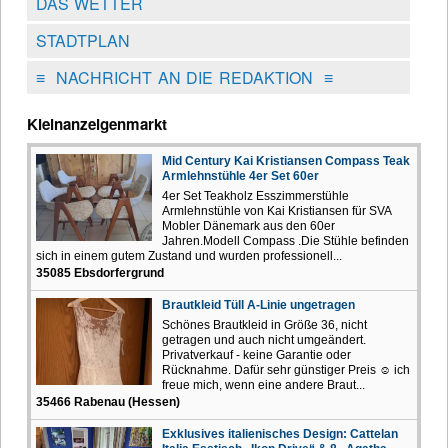
DAS WETTER
STADTPLAN
≡
NACHRICHT AN DIE REDAKTION
≡
Kleinanzeigenmarkt
Mid Century Kai Kristiansen Compass Teak
Armlehnstühle 4er Set 60er
4er Set Teakholz Esszimmerstühle
Armlehnstühle von Kai Kristiansen für SVA
Mobler Dänemark aus den 60er
Jahren.Modell Compass .Die Stühle befinden
sich in einem gutem Zustand und wurden professionell...
35085 Ebsdorfergrund
Brautkleid Tüll A-Linie ungetragen
Schönes Brautkleid in Größe 36, nicht
getragen und auch nicht umgeändert.
Privatverkauf - keine Garantie oder
Rücknahme. Dafür sehr günstiger Preis ☺️ ich
freue mich, wenn eine andere Braut...
35466 Rabenau (Hessen)
Exklusives italienisches Design: Cattelan