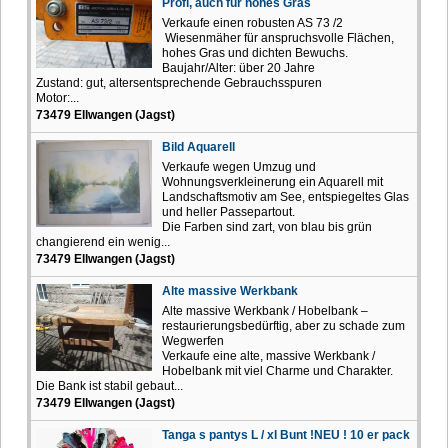
Profi, auch für hohes Gras
Verkaufe einen robusten AS 73 /2
Wiesenmäher für anspruchsvolle Flächen,
hohes Gras und dichten Bewuchs.
Baujahr/Alter: über 20 Jahre
Zustand: gut, altersentsprechende Gebrauchsspuren
Motor:...
73479 Ellwangen (Jagst)
Bild Aquarell
Verkaufe wegen Umzug und
Wohnungsverkleinerung ein Aquarell mit
Landschaftsmotiv am See, entspiegeltes Glas
und heller Passepartout.
Die Farben sind zart, von blau bis grün
changierend ein wenig...
73479 Ellwangen (Jagst)
Alte massive Werkbank
Alte massive Werkbank / Hobelbank –
restaurierungsbedürftig, aber zu schade zum
Wegwerfen
Verkaufe eine alte, massive Werkbank /
Hobelbank mit viel Charme und Charakter.
Die Bank ist stabil gebaut...
73479 Ellwangen (Jagst)
Tanga s pantys L / xl Bunt !NEU ! 10 er pack